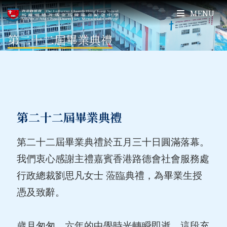
MENU
第二十二屆畢業典禮
第二十二屆畢業典禮
第二十二屆畢業典禮於五月三十日圓滿落幕。
我們衷心感謝主禮嘉賓香港路德會社會服務處
行政總裁劉思凡女士 蒞臨典禮，為畢業生授
憑及致辭。
歲月匆匆，六年的中學時光轉瞬即逝，這段充